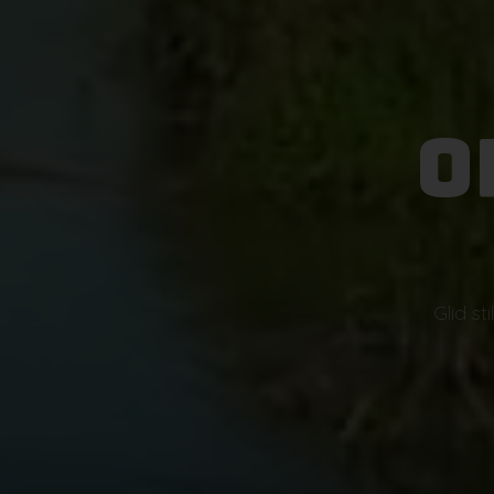
O
Glid s