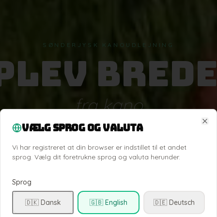
SØNDERJYSK KANOUDLEJNING
plev Brede
fra kano
Vælg sprog og valuta
Clo
tille ned ad Danmarks smukkeste å. Vælg din tur og book
Vi har registreret at din browser er indstillet til et andet
— vi klarer resten.
sprog. Vælg dit foretrukne sprog og valuta herunder.
Sprog
Se ture & book
🇩🇰 Dansk
🇬🇧 English
🇩🇪 Deutsch