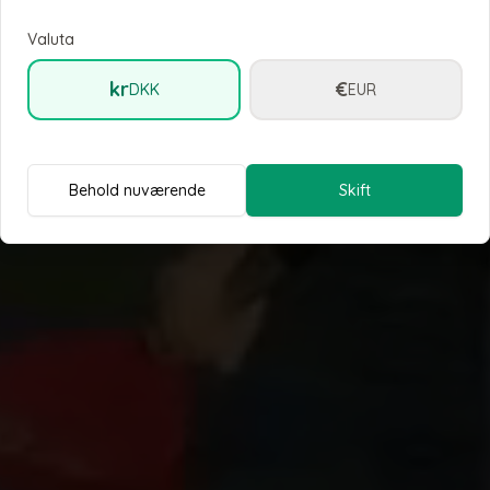
Valuta
kr
€
DKK
EUR
Behold nuværende
Skift