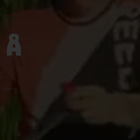
 Å
se
 online