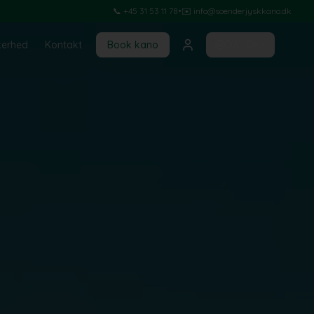
📞 +45 31 53 11 78
•
✉️ info@soenderjyskkano.dk
kerhed
Kontakt
Book kano
DA
·
DKK