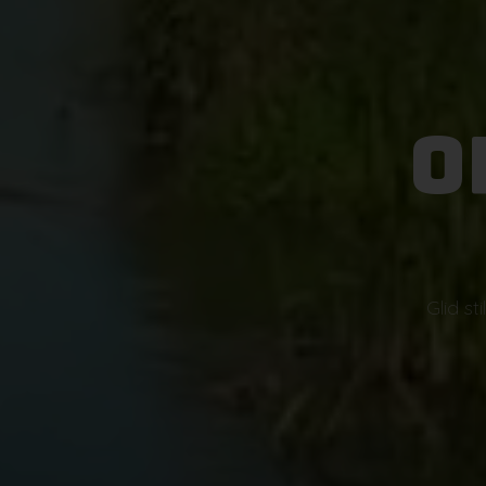
O
Glid s