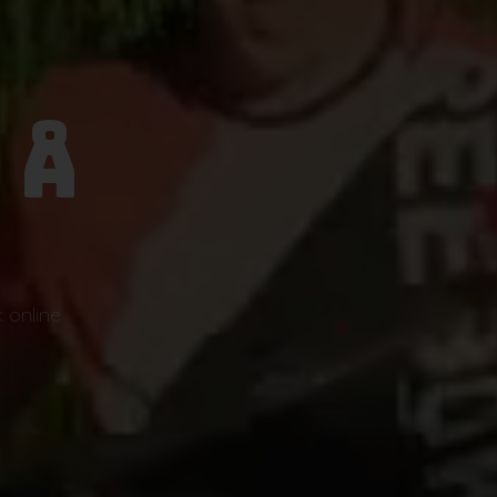
 Å
se
 online