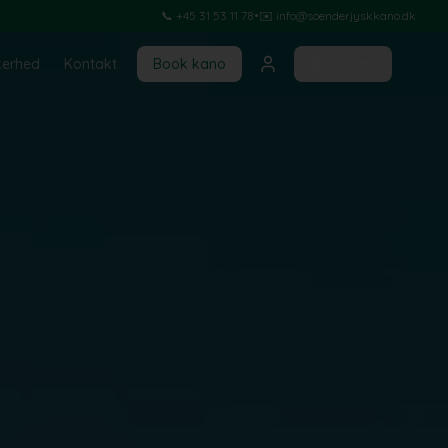
📞 +45 31 53 11 78
•
✉️ info@soenderjyskkano.dk
kerhed
Kontakt
Book kano
DA
·
DKK