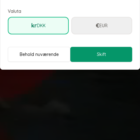
Valuta
kr
€
DKK
EUR
Behold nuværende
Skift