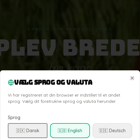
SØNDERJYSK KANOUDLEJNING
plev Brede
fra kano
Vælg sprog og valuta
Clo
tille ned ad Danmarks smukkeste å. Vælg din tur og book
Vi har registreret at din browser er indstillet til et andet
— vi klarer resten.
sprog. Vælg dit foretrukne sprog og valuta herunder.
Sprog
Se ture & book
🇩🇰 Dansk
🇬🇧 English
🇩🇪 Deutsch