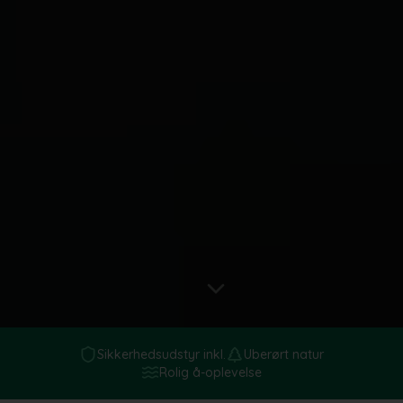
Sikkerhedsudstyr inkl.
Uberørt natur
Rolig å-oplevelse