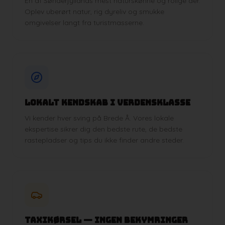
En af Sønderjyllands mest naturskønne og rolige åer.
Oplev uberørt natur, rig dyreliv og smukke
omgivelser langt fra turistmasserne.
Lokalt kendskab i verdensklasse
Vi kender hver sving på Brede Å. Vores lokale
ekspertise sikrer dig den bedste rute, de bedste
rastepladser og tips du ikke finder andre steder.
Taxikørsel — ingen bekymringer