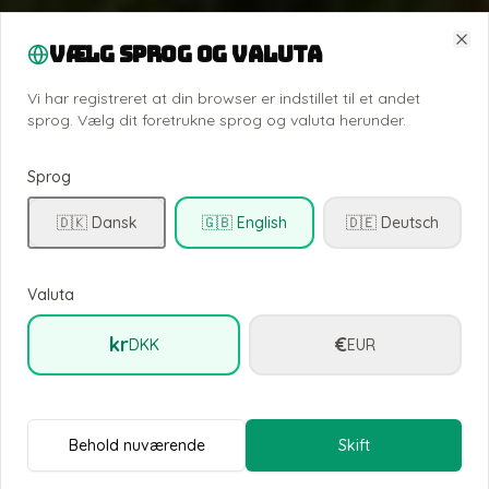
Vælg sprog og valuta
Clo
Vi har registreret at din browser er indstillet til et andet
sprog. Vælg dit foretrukne sprog og valuta herunder.
Sprog
🇩🇰 Dansk
🇬🇧 English
🇩🇪 Deutsch
Valuta
kr
€
DKK
EUR
Behold nuværende
Skift