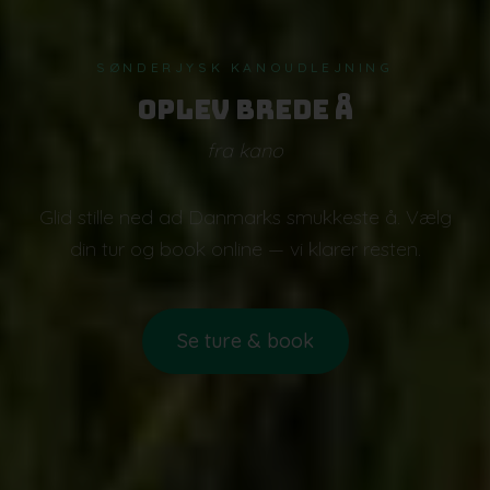
SØNDERJYSK KANOUDLEJNING
Oplev Brede Å
fra kano
Glid stille ned ad Danmarks smukkeste å. Vælg
din tur og book online — vi klarer resten.
Se ture & book