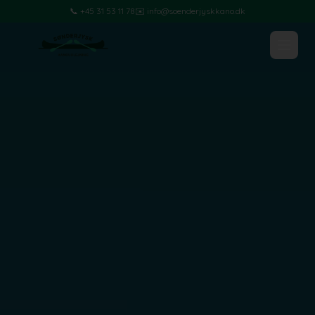
📞 +45 31 53 11 78
✉️ info@soenderjyskkano.dk