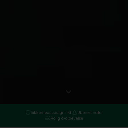
Sikkerhedsudstyr inkl.
Uberørt natur
Rolig å-oplevelse