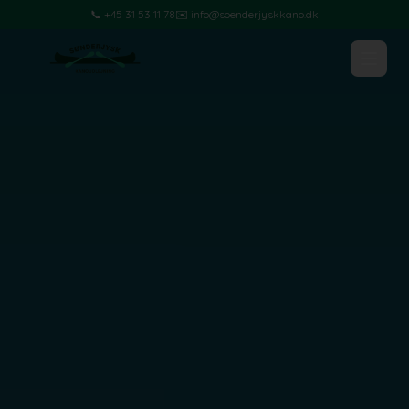
📞 +45 31 53 11 78
✉️ info@soenderjyskkano.dk