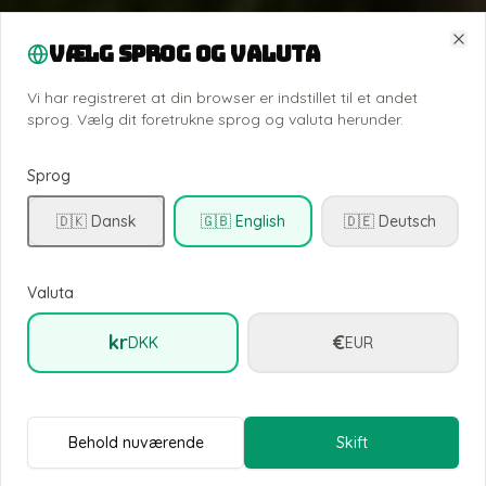
Vælg sprog og valuta
Clo
Vi har registreret at din browser er indstillet til et andet
sprog. Vælg dit foretrukne sprog og valuta herunder.
Sprog
🇩🇰 Dansk
🇬🇧 English
🇩🇪 Deutsch
Valuta
kr
€
DKK
EUR
Behold nuværende
Skift