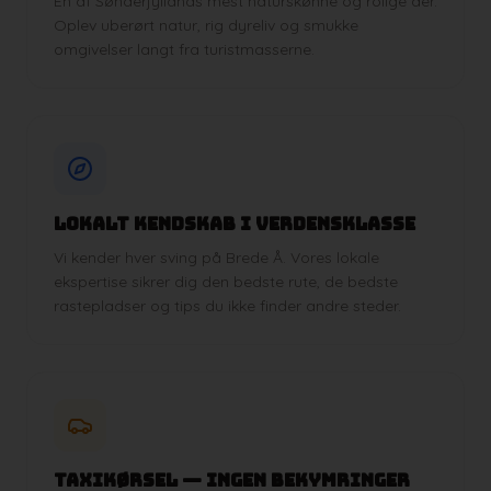
En af Sønderjyllands mest naturskønne og rolige åer.
Oplev uberørt natur, rig dyreliv og smukke
omgivelser langt fra turistmasserne.
Lokalt kendskab i verdensklasse
Vi kender hver sving på Brede Å. Vores lokale
ekspertise sikrer dig den bedste rute, de bedste
rastepladser og tips du ikke finder andre steder.
Taxikørsel — ingen bekymringer