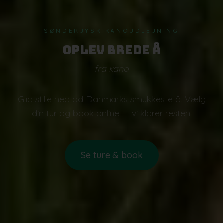
SØNDERJYSK KANOUDLEJNING
Oplev Brede Å
fra kano
Glid stille ned ad Danmarks smukkeste å. Vælg
din tur og book online — vi klarer resten.
Se ture & book