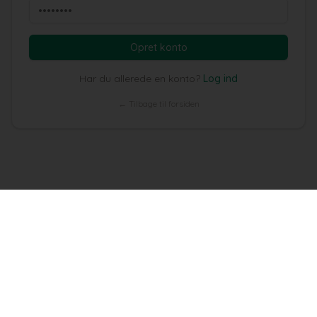
Opret konto
Har du allerede en konto?
Log ind
← Tilbage til forsiden
Brede Å Kano — Naturoplevelser ved Brede Å
©
2026
Sønderjysk Kanoudlejning. All rights reserved.