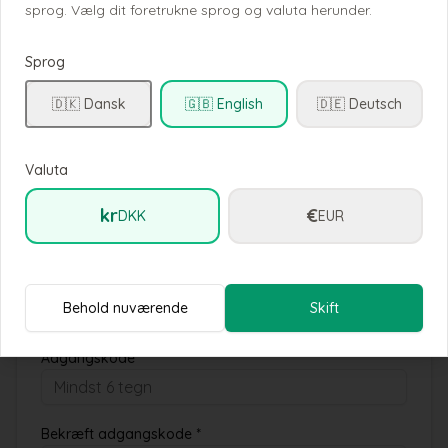
sprog. Vælg dit foretrukne sprog og valuta herunder.
Opret konto
Sprog
Udfyld dine oplysninger for at oprette en konto
🇩🇰 Dansk
🇬🇧 English
🇩🇪 Deutsch
Fulde navn *
Valuta
Email *
kr
€
DKK
EUR
Telefonnummer
Behold nuværende
Skift
Adgangskode *
Bekræft adgangskode *