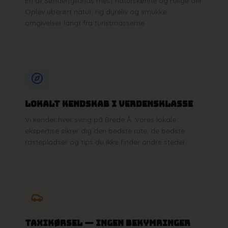
En af Sønderjyllands mest naturskønne og rolige åer.
Oplev uberørt natur, rig dyreliv og smukke
omgivelser langt fra turistmasserne.
Lokalt kendskab i verdensklasse
Vi kender hver sving på Brede Å. Vores lokale
ekspertise sikrer dig den bedste rute, de bedste
rastepladser og tips du ikke finder andre steder.
Taxikørsel — ingen bekymringer