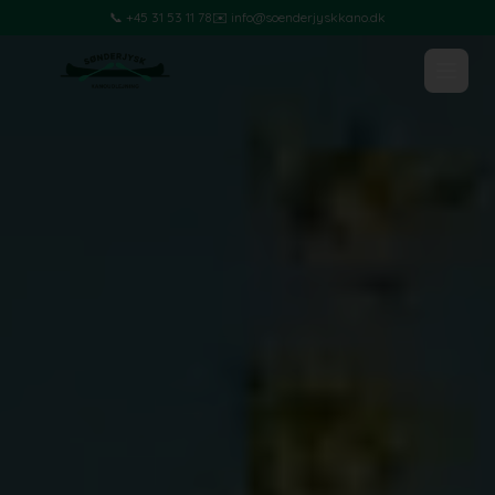
📞 +45 31 53 11 78
✉️ info@soenderjyskkano.dk