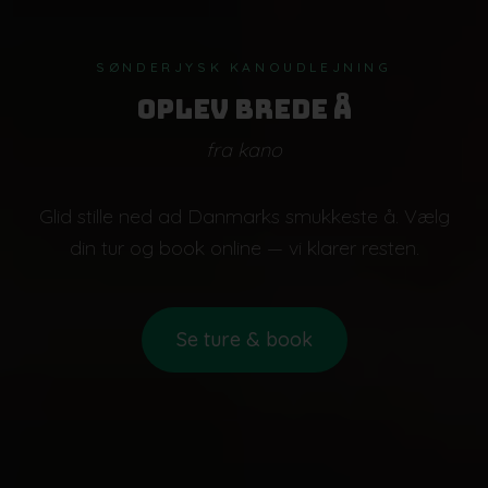
SØNDERJYSK KANOUDLEJNING
Oplev Brede Å
fra kano
Glid stille ned ad Danmarks smukkeste å. Vælg
din tur og book online — vi klarer resten.
Se ture & book