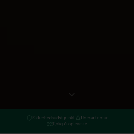
Sikkerhedsudstyr inkl.
Uberørt natur
Rolig å-oplevelse