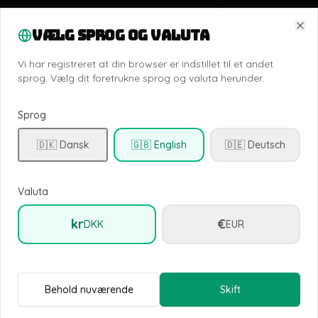
Vælg sprog og valuta
Clo
Vi har registreret at din browser er indstillet til et andet
sprog. Vælg dit foretrukne sprog og valuta herunder.
Sprog
🇩🇰 Dansk
🇬🇧 English
🇩🇪 Deutsch
Valuta
kr
€
DKK
EUR
Behold nuværende
Skift